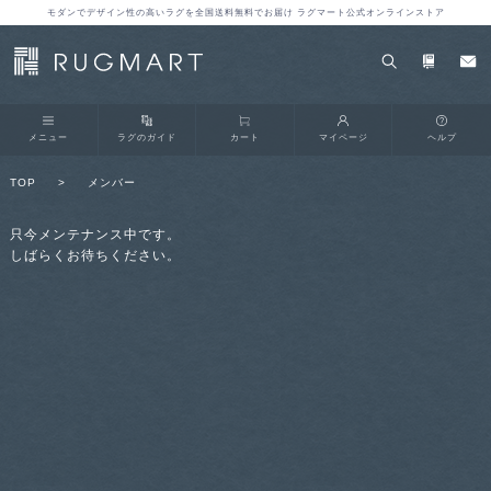
モダンでデザイン性の高いラグを全国送料無料でお届け ラグマート公式オンラインストア
メニュー
ラグのガイド
カート
マイページ
ヘルプ
TOP
>
メンバー
只今メンテナンス中です。
しばらくお待ちください。