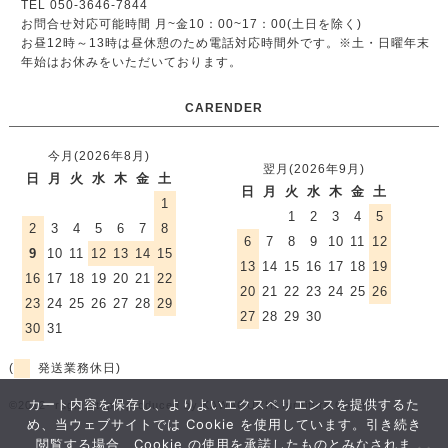
TEL 050-3646-7844
お問合せ対応可能時間 月~金10：00~17：00(土日を除く)
お昼12時～13時は昼休憩のため電話対応時間外です。
※土・日曜年末
年始はお休みをいただいております。
CARENDER
今月(2026年8月)
翌月(2026年9月)
日
月
火
水
木
金
土
日
月
火
水
木
金
土
1
1
2
3
4
5
2
3
4
5
6
7
8
6
7
8
9
10
11
12
9
10
11
12
13
14
15
13
14
15
16
17
18
19
16
17
18
19
20
21
22
20
21
22
23
24
25
26
23
24
25
26
27
28
29
27
28
29
30
30
31
(
発送業務休日)
カート内容を保存し、よりよいエクスペリエンスを提供するた
©2012- rugmart.jp / produced by KAWAGUCHI furniture Co.,ltd.
め、当ウェブサイトでは Cookie を使用しています。引き続き
閲覧する場合、Cookie の使用を承諾したものとみなされま