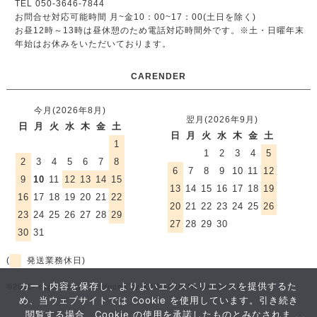
TEL 050-3646-7844
お問合せ対応可能時間 月~金10：00~17：00(土日を除く)
お昼12時～13時は昼休憩のため電話対応時間外です。
※土・日曜年末
年始はお休みをいただいております。
CARENDER
今月(2026年8月)
翌月(2026年9月)
日
月
火
水
木
金
土
日
月
火
水
木
金
土
1
1
2
3
4
5
2
3
4
5
6
7
8
6
7
8
9
10
11
12
9
10
11
12
13
14
15
13
14
15
16
17
18
19
16
17
18
19
20
21
22
20
21
22
23
24
25
26
23
24
25
26
27
28
29
27
28
29
30
30
31
(
発送業務休日)
カート内容を保存し、よりよいエクスペリエンスを提供するた
©2012- rugmart.jp / produced by KAWAGUCHI furniture Co.,ltd.
め、当ウェブサイトでは Cookie を使用しています。引き続き
閲覧する場合、Cookie の使用を承諾したものとみなされま