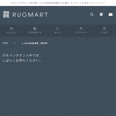
モダンでデザイン性の高いラグを全国送料無料でお届け ラグマート公式オンラインストア
メニュー
ラグのガイド
カート
マイページ
ヘルプ
TOP
>
r_knotdn88_4040
只今メンテナンス中です。
しばらくお待ちください。