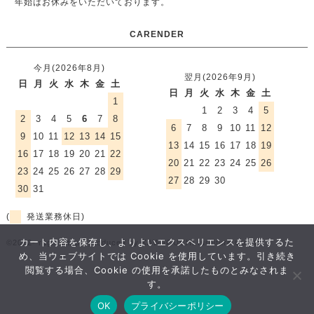
年始はお休みをいただいております。
CARENDER
今月(2026年8月)
翌月(2026年9月)
日
月
火
水
木
金
土
日
月
火
水
木
金
土
1
1
2
3
4
5
2
3
4
5
6
7
8
6
7
8
9
10
11
12
9
10
11
12
13
14
15
13
14
15
16
17
18
19
16
17
18
19
20
21
22
20
21
22
23
24
25
26
23
24
25
26
27
28
29
27
28
29
30
30
31
(
発送業務休日)
カート内容を保存し、よりよいエクスペリエンスを提供するた
©2012- rugmart.jp / produced by KAWAGUCHI furniture Co.,ltd.
め、当ウェブサイトでは Cookie を使用しています。引き続き
閲覧する場合、Cookie の使用を承諾したものとみなされま
おすすめ
す。
アイテム
OK
プライバシーポリシー