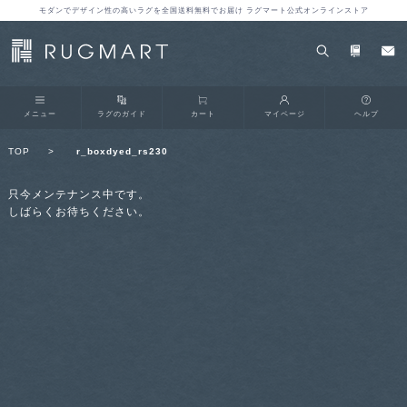
モダンでデザイン性の高いラグを全国送料無料でお届け ラグマート公式オンラインストア
メニュー
ラグのガイド
カート
マイページ
ヘルプ
TOP
>
r_boxdyed_rs230
只今メンテナンス中です。
しばらくお待ちください。