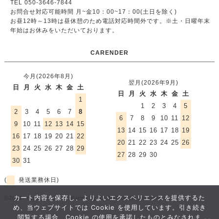
TEL 050-3646-7844
お問合せ対応可能時間 月~金10：00~17：00(土日を除く)
お昼12時～13時は昼休憩のため電話対応時間外です。
※土・日曜年末
年始はお休みをいただいております。
CARENDER
今月(2026年8月)
翌月(2026年9月)
日
月
火
水
木
金
土
日
月
火
水
木
金
土
1
1
2
3
4
5
2
3
4
5
6
7
8
6
7
8
9
10
11
12
9
10
11
12
13
14
15
13
14
15
16
17
18
19
16
17
18
19
20
21
22
20
21
22
23
24
25
26
23
24
25
26
27
28
29
27
28
29
30
30
31
(
発送業務休日)
カート内容を保存し、よりよいエクスペリエンスを提供するた
©2012- rugmart.jp / produced by KAWAGUCHI furniture Co.,ltd.
め、当ウェブサイトでは Cookie を使用しています。引き続き
閲覧する場合、Cookie の使用を承諾したものとみなされま