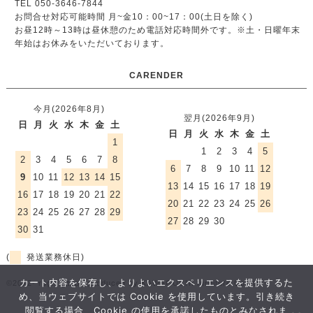
TEL 050-3646-7844
お問合せ対応可能時間 月~金10：00~17：00(土日を除く)
お昼12時～13時は昼休憩のため電話対応時間外です。
※土・日曜年末
年始はお休みをいただいております。
CARENDER
今月(2026年8月)
翌月(2026年9月)
日
月
火
水
木
金
土
日
月
火
水
木
金
土
1
1
2
3
4
5
2
3
4
5
6
7
8
6
7
8
9
10
11
12
9
10
11
12
13
14
15
13
14
15
16
17
18
19
16
17
18
19
20
21
22
20
21
22
23
24
25
26
23
24
25
26
27
28
29
27
28
29
30
30
31
(
発送業務休日)
カート内容を保存し、よりよいエクスペリエンスを提供するた
©2012- rugmart.jp / produced by KAWAGUCHI furniture Co.,ltd.
め、当ウェブサイトでは Cookie を使用しています。引き続き
閲覧する場合、Cookie の使用を承諾したものとみなされま