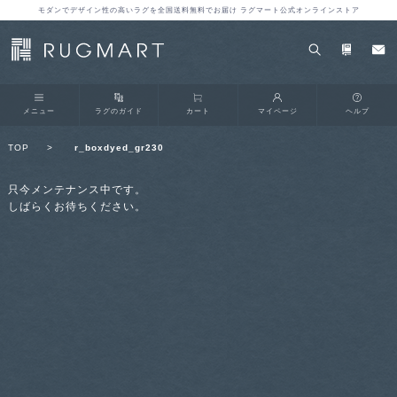
モダンでデザイン性の高いラグを全国送料無料でお届け ラグマート公式オンラインストア
メニュー
ラグのガイド
カート
マイページ
ヘルプ
TOP
>
r_boxdyed_gr230
只今メンテナンス中です。
しばらくお待ちください。