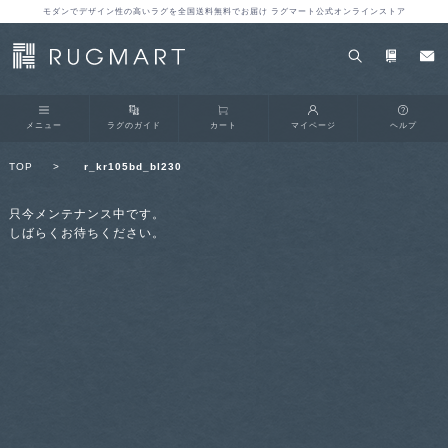
モダンでデザイン性の高いラグを全国送料無料でお届け ラグマート公式オンラインストア
メニュー
ラグのガイド
カート
マイページ
ヘルプ
TOP
>
r_kr105bd_bl230
只今メンテナンス中です。
しばらくお待ちください。