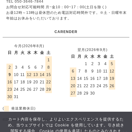
TEL 050-3646-7844
お問合せ対応可能時間 月~金10：00~17：00(土日を除く)
お昼12時～13時は昼休憩のため電話対応時間外です。
※土・日曜年末
年始はお休みをいただいております。
CARENDER
今月(2026年8月)
翌月(2026年9月)
日
月
火
水
木
金
土
日
月
火
水
木
金
土
1
1
2
3
4
5
2
3
4
5
6
7
8
6
7
8
9
10
11
12
9
10
11
12
13
14
15
13
14
15
16
17
18
19
16
17
18
19
20
21
22
20
21
22
23
24
25
26
23
24
25
26
27
28
29
27
28
29
30
30
31
(
発送業務休日)
カート内容を保存し、よりよいエクスペリエンスを提供するた
©2012- rugmart.jp / produced by KAWAGUCHI furniture Co.,ltd.
め、当ウェブサイトでは Cookie を使用しています。引き続き
閲覧する場合、Cookie の使用を承諾したものとみなされま