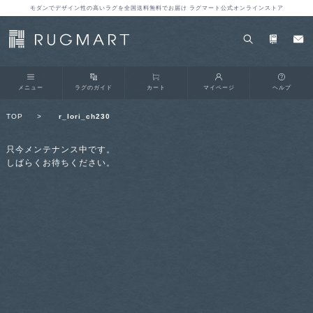
モダンでデザイン性の高いラグを全国送料無料でお届け ラグマート公式オンラインストア
メニュー
ラグのガイド
カート
マイページ
ヘルプ
TOP
>
r_lori_ch230
只今メンテナンス中です。
しばらくお待ちください。