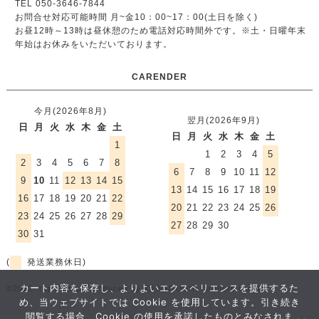
TEL 050-3646-7844
お問合せ対応可能時間 月~金10：00~17：00(土日を除く)
お昼12時～13時は昼休憩のため電話対応時間外です。
※土・日曜年末
年始はお休みをいただいております。
CARENDER
今月(2026年8月)
翌月(2026年9月)
日
月
火
水
木
金
土
日
月
火
水
木
金
土
1
1
2
3
4
5
2
3
4
5
6
7
8
6
7
8
9
10
11
12
9
10
11
12
13
14
15
13
14
15
16
17
18
19
16
17
18
19
20
21
22
20
21
22
23
24
25
26
23
24
25
26
27
28
29
27
28
29
30
30
31
(
発送業務休日)
カート内容を保存し、よりよいエクスペリエンスを提供するた
©2012- rugmart.jp / produced by KAWAGUCHI furniture Co.,ltd.
め、当ウェブサイトでは Cookie を使用しています。引き続き
閲覧する場合、Cookie の使用を承諾したものとみなされま