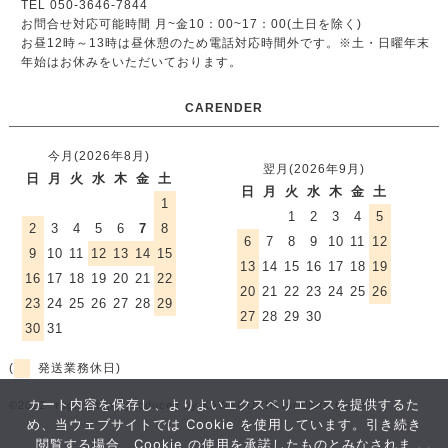
TEL 050-3646-7844
お問合せ対応可能時間 月~金10：00~17：00(土日を除く)
お昼12時～13時は昼休憩のため電話対応時間外です。
※土・日曜年末
年始はお休みをいただいております。
CARENDER
今月(2026年8月)
翌月(2026年9月)
日
月
火
水
木
金
土
日
月
火
水
木
金
土
1
1
2
3
4
5
2
3
4
5
6
7
8
6
7
8
9
10
11
12
9
10
11
12
13
14
15
13
14
15
16
17
18
19
16
17
18
19
20
21
22
20
21
22
23
24
25
26
23
24
25
26
27
28
29
27
28
29
30
30
31
(
発送業務休日)
カート内容を保存し、よりよいエクスペリエンスを提供するた
©2012- rugmart.jp / produced by KAWAGUCHI furniture Co.,ltd.
め、当ウェブサイトでは Cookie を使用しています。引き続き
閲覧する場合、Cookie の使用を承諾したものとみなされま