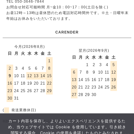
TEL 050-3646-7844
お問合せ対応可能時間 月~金10：00~17：00(土日を除く)
お昼12時～13時は昼休憩のため電話対応時間外です。
※土・日曜年末
年始はお休みをいただいております。
CARENDER
今月(2026年8月)
翌月(2026年9月)
日
月
火
水
木
金
土
日
月
火
水
木
金
土
1
1
2
3
4
5
2
3
4
5
6
7
8
6
7
8
9
10
11
12
9
10
11
12
13
14
15
13
14
15
16
17
18
19
16
17
18
19
20
21
22
20
21
22
23
24
25
26
23
24
25
26
27
28
29
27
28
29
30
30
31
(
発送業務休日)
カート内容を保存し、よりよいエクスペリエンスを提供するた
©2012- rugmart.jp / produced by KAWAGUCHI furniture Co.,ltd.
め、当ウェブサイトでは Cookie を使用しています。引き続き
閲覧する場合、Cookie の使用を承諾したものとみなされま