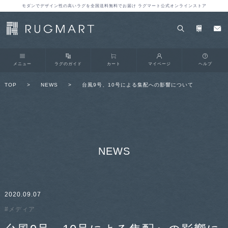
モダンでデザイン性の高いラグを全国送料無料でお届け ラグマート公式オンラインストア
メニュー
ラグのガイド
カート
マイページ
ヘルプ
TOP
>
NEWS
>
台風9号、10号による集配への影響について
NEWS
2020.09.07
#メディア